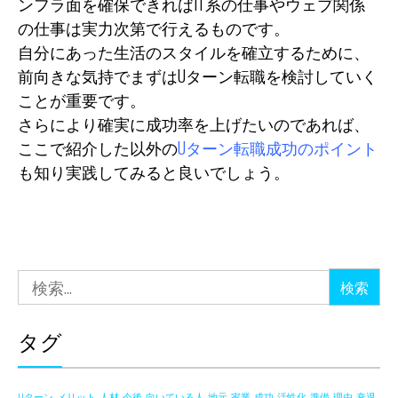
ンフラ面を確保できればIT系の仕事やウェブ関係
の仕事は実力次第で行えるものです。
自分にあった生活のスタイルを確立するために、
前向きな気持でまずはUターン転職を検討していく
ことが重要です。
さらにより確実に成功率を上げたいのであれば、
ここで紹介した以外の
Uターン転職成功のポイント
も知り実践してみると良いでしょう。
検
索:
タグ
Uターン
メリット
人材
今後
向いている人
地元
家業
成功
活性化
準備
理由
衰退